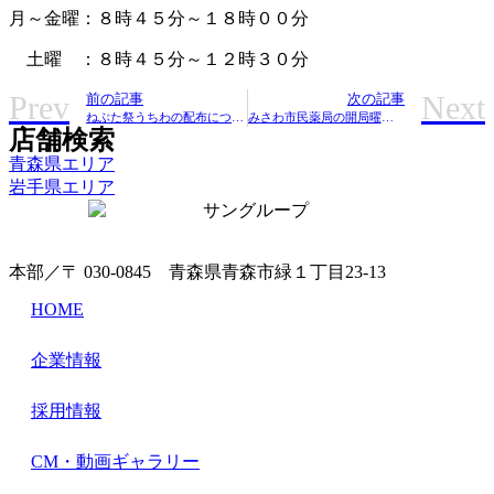
月～金曜：８時４５分～１８時００分
土曜 ：８時４５分～１２時３０分
Prev
Next
前の記事
次の記事
ねぶた祭うちわの配布について
みさわ市民薬局の開局曜日変更のお知らせ
店舗検索
青森県エリア
岩手県エリア
本部／〒 030-0845 青森県青森市緑１丁目23-13
HOME
企業情報
採用情報
CM・動画ギャラリー