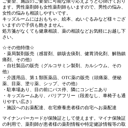
ご要望、施設のご要望に可能な限り応えようと心掛けており
ます。男性薬剤師も女性薬剤師もいますので、男性の悩み、
女性の悩みも相談しやすいです。
キッズルームにはおもちゃ、絵本、ぬいぐるみなど様々ござ
いますので子供も飽きません。
処方箋がなくても健康相談、薬の相談などお気軽にお越し下
さい。
☆その他特徴☆
・薬局製剤販売（感冒剤、鎮咳去痰剤、健胃消化剤、解熱鎮
痛剤、その他）
・自社製品の販売（グルコサミン製剤、カルシウム、その
他）
・介護用品、第１類医薬品、OTC薬の販売（頭痛薬、便秘
薬、目薬、塗り薬、シップ、その他）
・駐車場あり、目の前にバス停、隣にコンビニあり
・キッズルームあり、バリアフリー（段差なし、車椅子も通
りやすい広さ）
・施設へのお薬配達、在宅療養患者様の自宅へお薬配達
マイナンバーカードが保険証として使えます。マイナ保険証
の利用で、薬剤師が患者様の薬剤情報や特定健診情報等の取