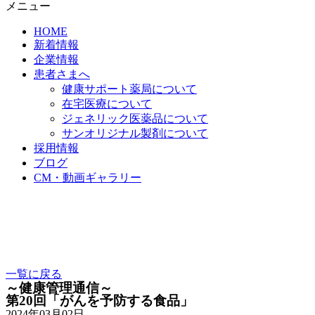
メニュー
HOME
新着情報
企業情報
患者さまへ
健康サポート薬局について
在宅医療について
ジェネリック医薬品について
サンオリジナル製剤について
採用情報
ブログ
CM・動画ギャラリー
一覧に戻る
～健康管理通信～
第20回「がんを予防する食品」
2024年03月02日