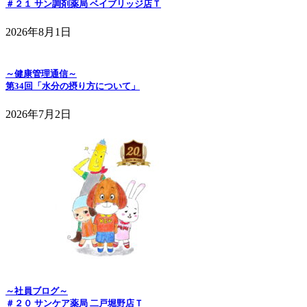
＃２１ サン調剤薬局 ベイブリッジ店Ｔ
2026年8月1日
～健康管理通信～
第34回「水分の摂り方について」
2026年7月2日
～社員ブログ～
＃２０ サンケア薬局 二戸堀野店Ｔ