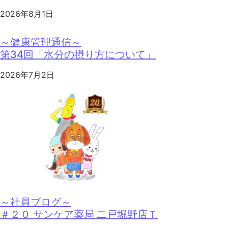
2026年8月1日
～健康管理通信～
第34回「水分の摂り方について」
2026年7月2日
～社員ブログ～
＃２０ サンケア薬局 二戸堀野店Ｔ