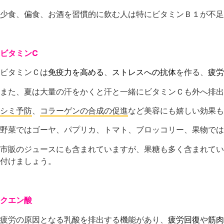
少食、偏食、お酒を習慣的に飲む人は特にビタミンＢ１が不足
ビタミンC
ビタミンＣは
免疫力を高める
、
ストレスへの抗体
を作る、
疲労
また、夏は大量の汗をかくと汗と一緒にビタミンＣも外へ排出
シミ予防
、
コラーゲンの合成の促進
など美容にも嬉しい効果も
野菜ではゴーヤ、パプリカ、トマト、ブロッコリー、果物では
市販のジュースにも含まれていますが、果糖も多く含まれてい
付けましょう。
クエン酸
疲労の原因となる乳酸を排出する機能があり、
疲労回復
や
筋肉