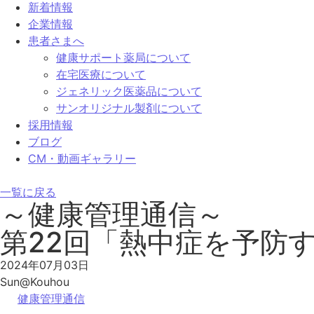
新着情報
企業情報
患者さまへ
健康サポート薬局について
在宅医療について
ジェネリック医薬品について
サンオリジナル製剤について
採用情報
ブログ
CM・動画ギャラリー
一覧に戻る
～健康管理通信～
第22回「熱中症を予防
2024年07月03日
Sun@Kouhou
健康管理通信